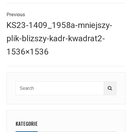
Nawigacja
Previous
wpisu
Previous
KS23-1409_1958a-mniejszy-
post:
plik-blizszy-kadr-kwadrat2-
1536×1536
Search
Search
for:
KATEGORIE