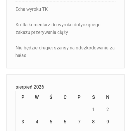
Echa wyroku TK
Krótki komentarz do wyroku dotyczącego
zakazu przerywania ciąży
Nie będzie drugiej szansy na odszkodowanie za
hałas
sierpień 2026
P
W
Ś
C
P
S
N
1
2
3
4
5
6
7
8
9