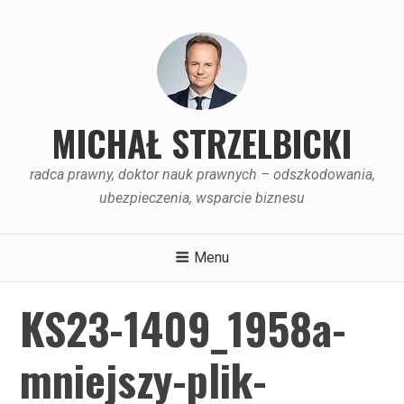
Skip
to
content
MICHAŁ STRZELBICKI
radca prawny, doktor nauk prawnych – odszkodowania,
ubezpieczenia, wsparcie biznesu
Menu
KS23-1409_1958a-
mniejszy-plik-