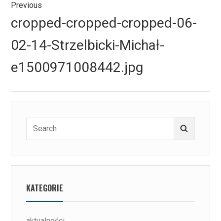
Previous
wpisu
Previous
cropped-cropped-cropped-06-
post:
02-14-Strzelbicki-Michał-
e1500971008442.jpg
Search
Search
for:
KATEGORIE
aktualności