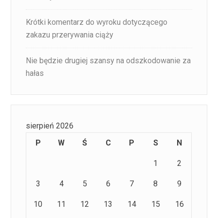
Krótki komentarz do wyroku dotyczącego
zakazu przerywania ciąży
Nie będzie drugiej szansy na odszkodowanie za
hałas
sierpień 2026
P
W
Ś
C
P
S
N
1
2
3
4
5
6
7
8
9
10
11
12
13
14
15
16