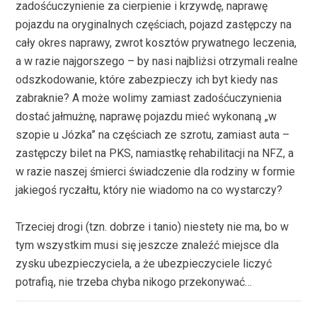
zadośćuczynienie za cierpienie i krzywdę, naprawę
pojazdu na oryginalnych częściach, pojazd zastępczy na
cały okres naprawy, zwrot kosztów prywatnego leczenia,
a w razie najgorszego – by nasi najbliżsi otrzymali realne
odszkodowanie, które zabezpieczy ich byt kiedy nas
zabraknie? A może wolimy zamiast zadośćuczynienia
dostać jałmużnę, naprawę pojazdu mieć wykonaną „w
szopie u Józka” na częściach ze szrotu, zamiast auta –
zastępczy bilet na PKS, namiastkę rehabilitacji na NFZ, a
w razie naszej śmierci świadczenie dla rodziny w formie
jakiegoś ryczałtu, który nie wiadomo na co wystarczy?
Trzeciej drogi (tzn. dobrze i tanio) niestety nie ma, bo w
tym wszystkim musi się jeszcze znaleźć miejsce dla
zysku ubezpieczyciela, a że ubezpieczyciele liczyć
potrafią, nie trzeba chyba nikogo przekonywać…