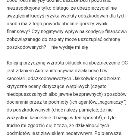
2008 roku miałyby doznać uszczerbku i pozostać
niezaspokojone tylko dlatego, że ubezpieczyciel nie
uwzględnił kiedyś ryzyka wypłaty odszkodowań dla tych
osób i ma z tego powodu obecnie gorszy wynik
finansowy? Czy negatywny wpływ na kondycję finansową
zobowiązanego do zapłaty może uszczuplać ochronę
poszkodowanych? – nie wydaje mi się.
Kolejną przyczyną wzrostu składek na ubezpieczenie OC
jest zdaniem Autora intensywna działalność tzw.
kancelarii odszkodowawczych. Jakkolwiek podzielam
krytyczne oceny dotyczące wątpliwych (często
niedopuszczalnych albo jawnie bezprawnych) sposobów
docierania przez te podmioty (ich agentów, „naganiaczy”)
do poszkodowanych (choć należy pamiętać, że nie
wszystkie kancelarie działają w ten sposób!), o tyle
trudno mi zgodzić się z tezą, że działalność tych
podmiotów jest zjawiskiem negatywnym. Po pierwsze,