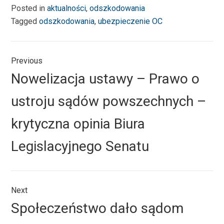
Posted in
aktualności
,
odszkodowania
Tagged
odszkodowania
,
ubezpieczenie OC
Nawigacja
Previous
wpisu
Previous
Nowelizacja ustawy – Prawo o
post:
ustroju sądów powszechnych –
krytyczna opinia Biura
Legislacyjnego Senatu
Next
Next
Społeczeństwo dało sądom
post: