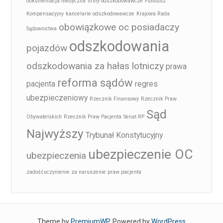
dokumentacja medyczna
firmy odszkodowawcze
Fundusz
Kompensacyjny
kancelarie odszkodowawcze
Krajowa Rada
obowiązkowe oc posiadaczy
Sądownictwa
odszkodowania
pojazdów
odszkodowania za hałas lotniczy
prawa
reforma sądów
pacjenta
regres
ubezpieczeniowy
Rzecznik Finansowy
Rzecznik Praw
Sąd
Obywatelskich
Rzecznik Praw Pacjenta
Senat RP
Najwyższy
Trybunał Konstytucyjny
ubezpieczenie OC
ubezpieczenia
zadośćuczynienie za naruszenie praw pacjenta
Theme by
PremiumWP
. Powered by
WordPress