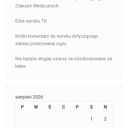
Zdarzeń Medycznych
Echa wyroku TK
Krótki komentarz do wyroku dotyczącego
zakazu przerywania ciąży
Nie będzie drugiej szansy na odszkodowanie za
hałas
sierpień 2026
P
W
Ś
C
P
S
N
1
2